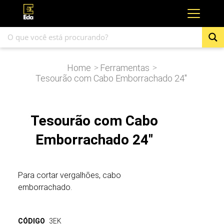
Home
Ferramentas
>
>
Tesourão com Cabo Emborrachado 24″
Tesourão com Cabo
Emborrachado 24"
Para cortar vergalhões, cabo
emborrachado.
CÓDIGO
3EK