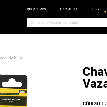
QUEM SOMOS
FERRAMENTAS
FORNOS E
a Vazada 8 mm
Chav
Vaz
CÓDIGO
0