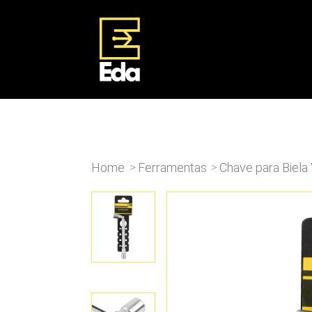
Home
Ferramentas
Chave para Biel
>
>