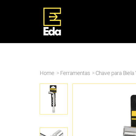
Home
Ferramentas
Chave para Biel
>
>