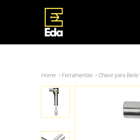
Home
Ferramentas
Chave para Biel
>
>