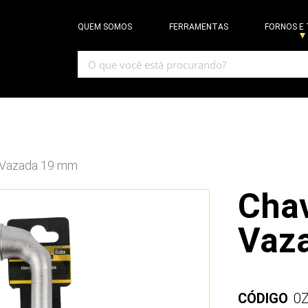
QUEM SOMOS
FERRAMENTAS
FORNOS E
a Vazada 19 mm
Chav
Vaz
CÓDIGO
0