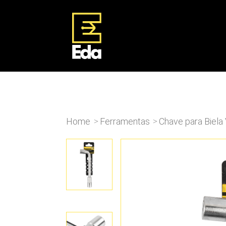
Home
Ferramentas
Chave para Biel
>
>