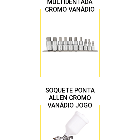
MULTIDENTADA
CROMO VANÁDIO
1/2″ JOGO COM 5
PEÇAS M8 A M16
SOQUETE PONTA
ALLEN CROMO
VANÁDIO JOGO
COM 10 PEÇAS