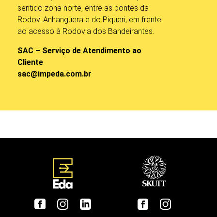
sentido zona norte, entre as pontes da
Rodov. Anhanguera e do Piqueri, em frente
ao acesso à Rodovia dos Bandeirantes.
SAC – Serviço de Atendimento ao
Cliente
sac@impeda.com.br