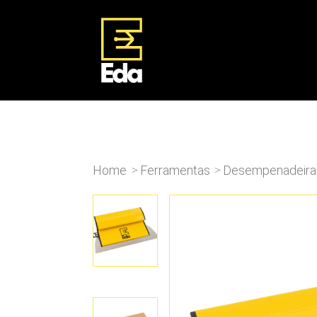
Home
Ferramentas
Desempenadeira 
>
>