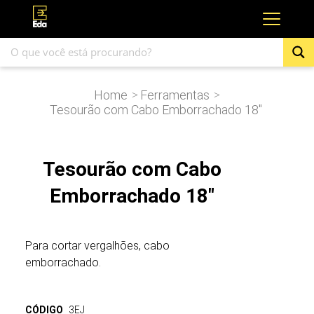
Home
Ferramentas
>
>
Tesourão com Cabo Emborrachado 18″
Tesourão com Cabo
Emborrachado 18"
Para cortar vergalhões, cabo
emborrachado.
CÓDIGO
3EJ