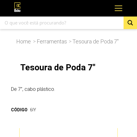
Home
Ferramentas
Tesoura de Poda 7″
>
>
Tesoura de Poda 7"
De 7”, cabo plástico.
CÓDIGO
6IY