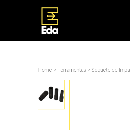
Home
Ferramentas
Soquete de Impa
>
>