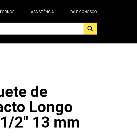
 TORNOS
ASSISTÊNCIA
FALE CONOSCO
uete de
acto Longo
 1/2" 13 mm