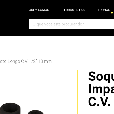
QUEM SOMOS
FERRAMENTAS
FORNOS E
cto Longo C.V. 1/2″ 13 mm
Soq
Imp
C.V.