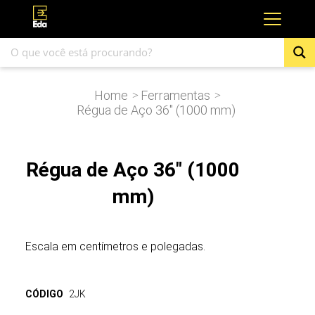
Home
Ferramentas
>
>
Régua de Aço 36″ (1000 mm)
Régua de Aço 36" (1000
mm)
Escala em centímetros e polegadas.
CÓDIGO
2JK