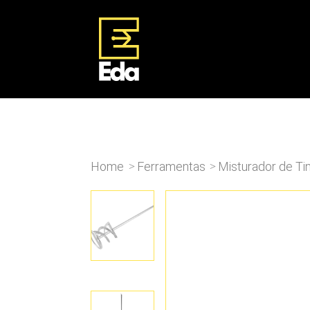
Home
Ferramentas
Misturador de T
>
>