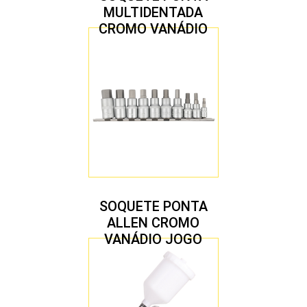
MULTIDENTADA
CROMO VANÁDIO
1/2″ JOGO COM 5
PEÇAS M8 A M16
SOQUETE PONTA
ALLEN CROMO
VANÁDIO JOGO
COM 10 PEÇAS