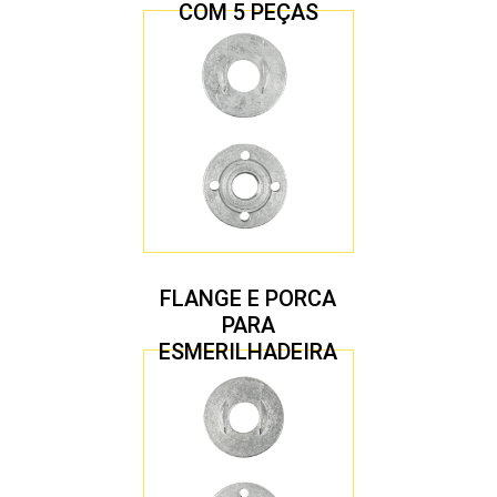
COM 5 PEÇAS
FLANGE E PORCA
PARA
ESMERILHADEIRA
4.1/2″ 22,23 MM