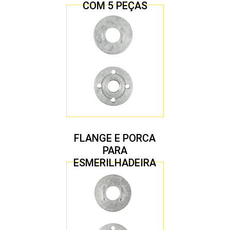
COM 5 PEÇAS
FLANGE E PORCA
PARA
ESMERILHADEIRA
4.1/2″ 22,23 MM