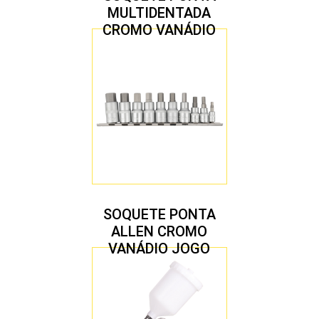
MULTIDENTADA
CROMO VANÁDIO
1/2″ JOGO COM 5
PEÇAS M8 A M16
SOQUETE PONTA
ALLEN CROMO
VANÁDIO JOGO
COM 10 PEÇAS