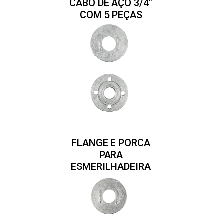
CABO DE AÇO 3/4″
COM 5 PEÇAS
FLANGE E PORCA
PARA
ESMERILHADEIRA
4.1/2″ 22,23 MM