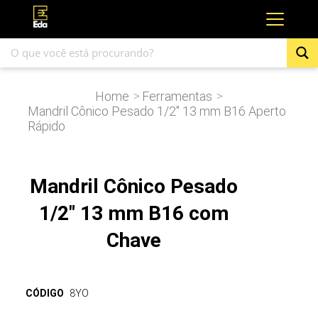
Home
Ferramentas
>
>
Mandril Cônico Pesado 1/2″ 13 mm B16 Aperto
Rápido
Mandril Cônico Pesado
1/2" 13 mm B16 com
Chave
CÓDIGO
8YO