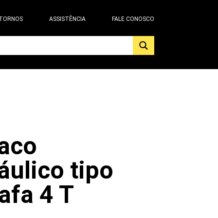
 TORNOS
ASSISTÊNCIA
FALE CONOSCO
aco
áulico tipo
afa 4 T