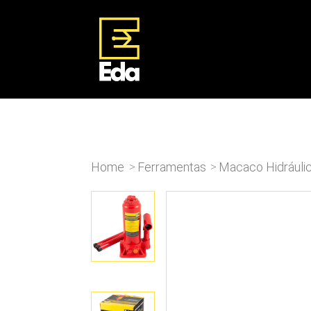
Home
Ferramentas
Macaco Hidráulic
>
>