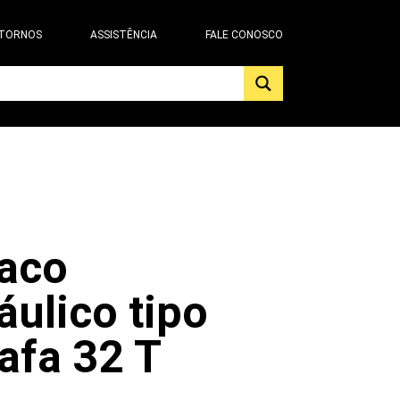
 TORNOS
ASSISTÊNCIA
FALE CONOSCO
aco
áulico tipo
afa 32 T