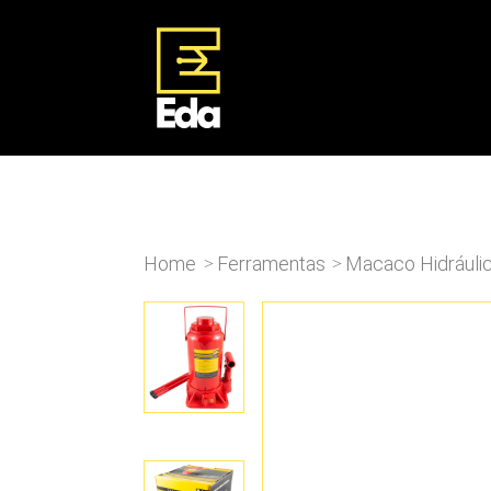
Home
Ferramentas
Macaco Hidráulic
>
>