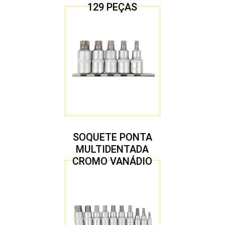
129 PEÇAS
SOQUETE PONTA
MULTIDENTADA
CROMO VANÁDIO
1/2″ JOGO COM 5
PEÇAS M8 A M16