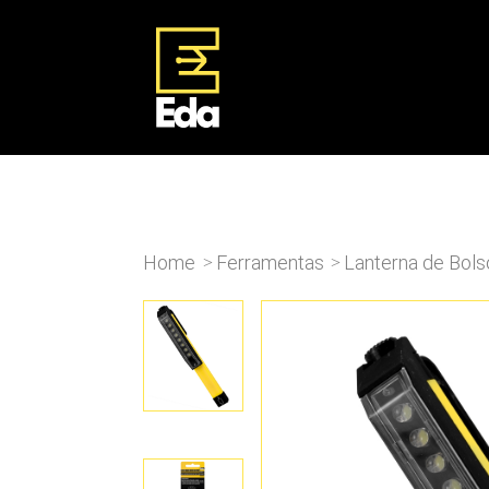
Home
Ferramentas
Lanterna de Bols
>
>