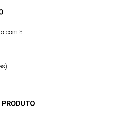
O
so com 8
as).
O PRODUTO