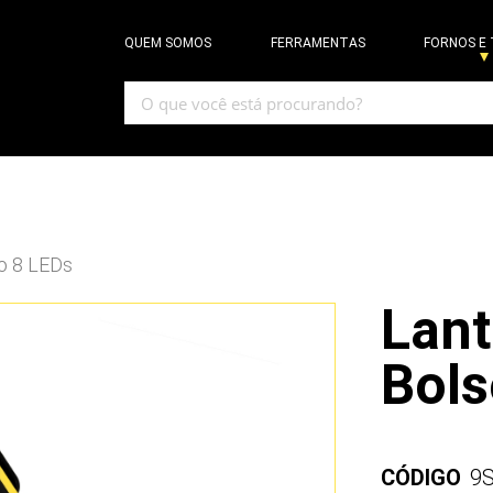
QUEM SOMOS
FERRAMENTAS
FORNOS E
o 8 LEDs
Lant
Bols
CÓDIGO
9