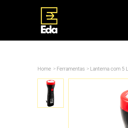
Home
Ferramentas
Lanterna com 5 
>
>