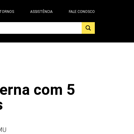
 TORNOS
ASSISTÊNCIA
FALE CONOSCO
erna com 5
s
MU