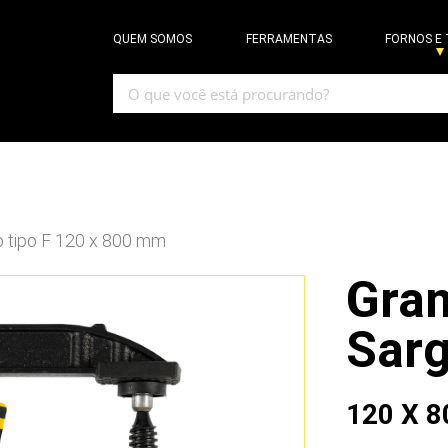
QUEM SOMOS
FERRAMENTAS
FORNOS E
 tipo F 120 x 800 mm
Gra
Sarg
120 X 