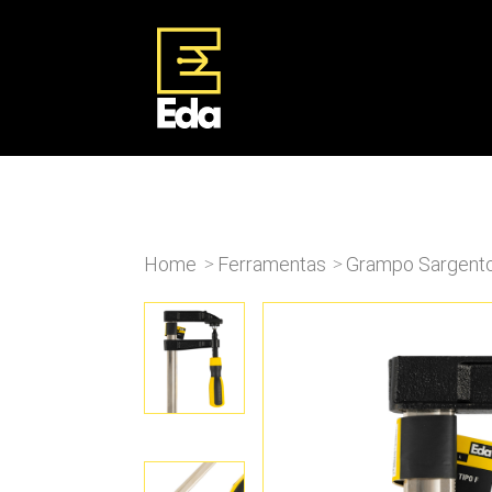
Home
Ferramentas
Grampo Sargento
>
>