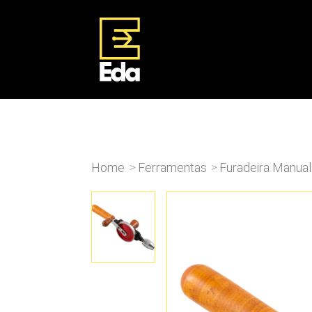
Home
Ferramentas
Furadeira Manual
>
>