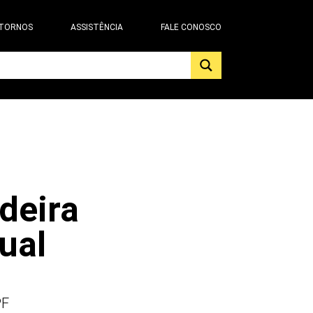
 TORNOS
ASSISTÊNCIA
FALE CONOSCO
deira
ual
PF