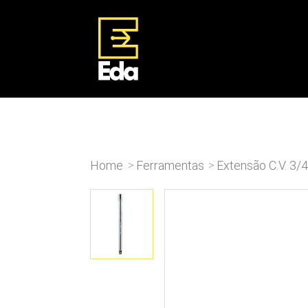
Home
Ferramentas
Extensão C.V. 3/4
>
>