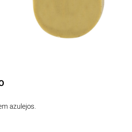
O
em azulejos.