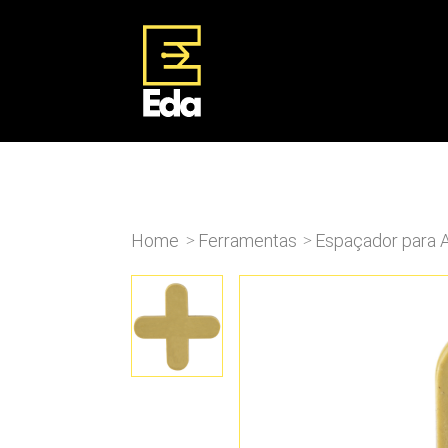
Home
Ferramentas
Espaçador para 
>
>