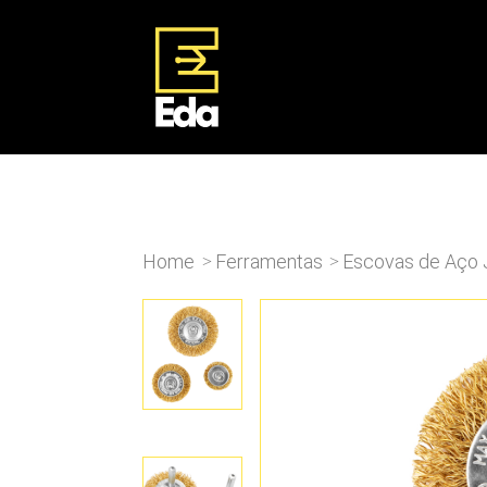
Home
Ferramentas
Escovas de Aço
>
>