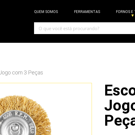
QUEM SOMOS
FERRAMENTAS
FORNOS E
 Jogo com 3 Peças
Esco
Jog
Peç