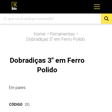
Home
Ferramentas
>
>
Dobradiças 3″ em Ferro Polido
Dobradiças 3" em Ferro
Polido
Em pares.
CÓDIGO
2IG