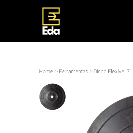
Home
Ferramentas
Disco Flexível 7″
>
>