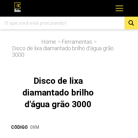
Home
Ferramentas
>
>
Disco de lixa diamantado brilho d’água grão
3000
Disco de lixa
diamantado brilho
d'água grão 3000
CÓDIGO
0XM