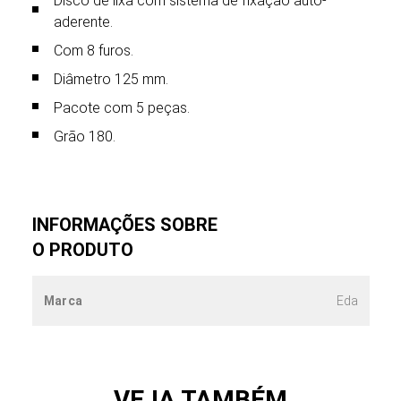
Disco de lixa com sistema de fixação auto-
aderente.
Com 8 furos.
Diâmetro 125 mm.
Pacote com 5 peças.
Grão 180.
INFORMAÇÕES SOBRE
O PRODUTO
Marca
Eda
VEJA TAMBÉM