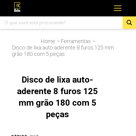
Home
Ferramentas
>
>
Disco de lixa auto-aderente 8 furos 125 mm
grão 180 com 5 peças
Disco de lixa auto-
aderente 8 furos 125
mm grão 180 com 5
peças