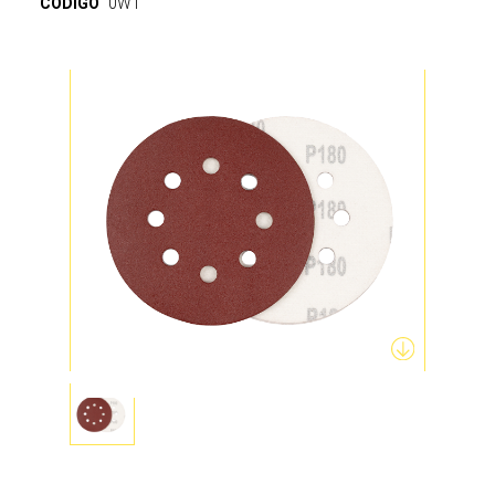
CÓDIGO
0WT