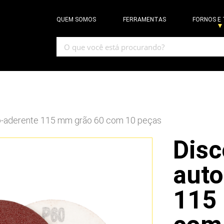
QUEM SOMOS
FERRAMENTAS
FORNOS E
to-aderente 115 mm grão 60 com 10 peças
Disc
auto
115