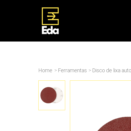
Home
Ferramentas
Disco de lixa au
>
>