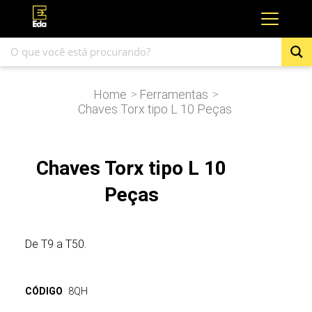
Home
Ferramentas
>
>
Chaves Torx tipo L 10 Peças
Chaves Torx tipo L 10
Peças
De T9 a T50.
CÓDIGO
8QH