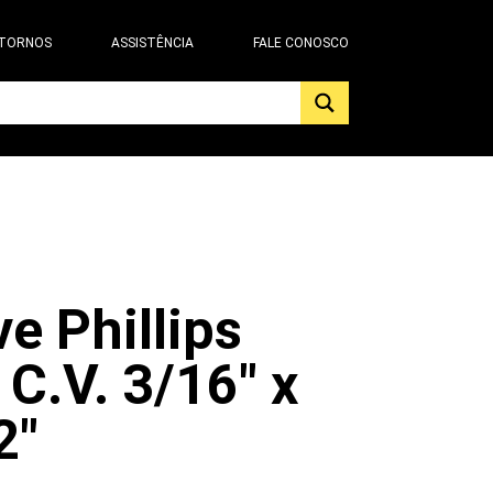
 TORNOS
ASSISTÊNCIA
FALE CONOSCO
e Phillips
 C.V. 3/16″ x
2″