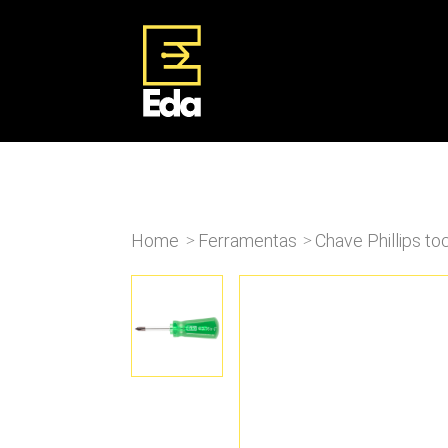
Home
Ferramentas
Chave Phillips toc
>
>