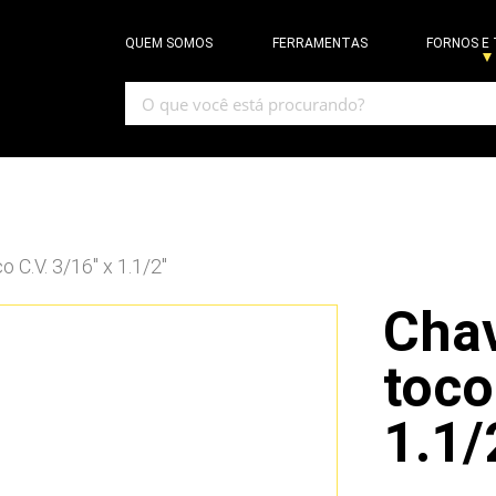
QUEM SOMOS
FERRAMENTAS
FORNOS E
o C.V. 3/16″ x 1.1/2″
Chav
toco
1.1/