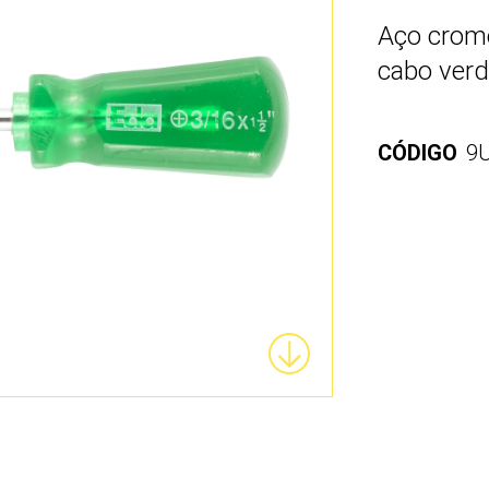
Aço cromo
cabo verd
CÓDIGO
9