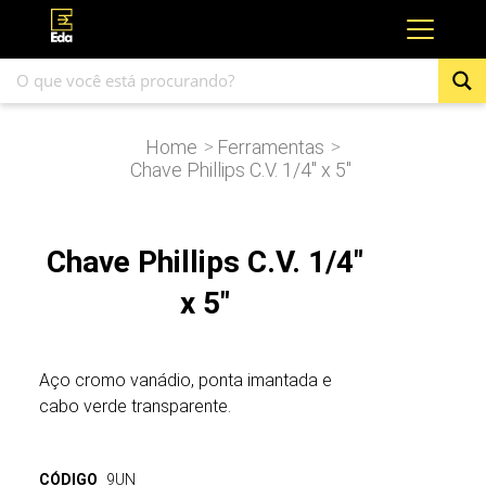
Home
Ferramentas
>
>
Chave Phillips C.V. 1/4″ x 5″
Chave Phillips C.V. 1/4″
x 5″
Aço cromo vanádio, ponta imantada e
cabo verde transparente.
CÓDIGO
9UN