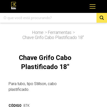
Home
Ferramentas
>
>
Chave Grifo Cabo Plastificado 18″
Chave Grifo Cabo
Plastificado 18"
Para tubo, tipo Stillson, cabo
plastificado.
CÓDIGO
8TK