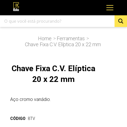
Home
Ferramentas
>
>
Chave Fixa C.V. Elíptica 20 x 22 mm
Chave Fixa C.V. Elíptica
20 x 22 mm
Aço cromo vanádio.
CÓDIGO
8TV