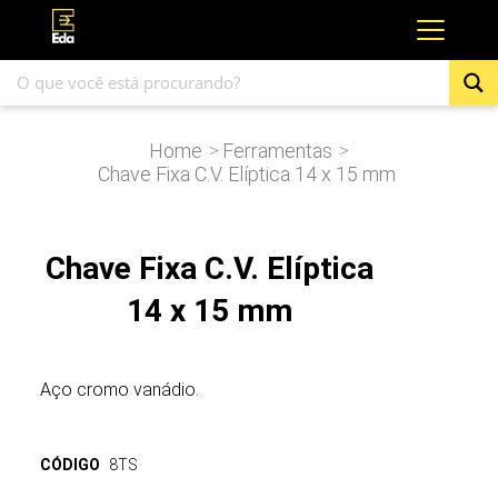
Home
Ferramentas
>
>
Chave Fixa C.V. Elíptica 14 x 15 mm
Chave Fixa C.V. Elíptica
14 x 15 mm
Aço cromo vanádio.
CÓDIGO
8TS