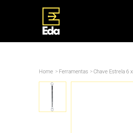
Home
Ferramentas
Chave Estrela 6 
>
>