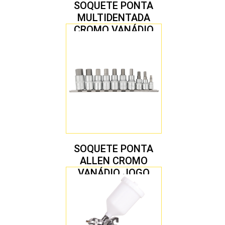
SOQUETE PONTA
MULTIDENTADA
CROMO VANÁDIO
1/2″ JOGO COM 5
PEÇAS M8 A M16
SOQUETE PONTA
ALLEN CROMO
VANÁDIO JOGO
COM 10 PEÇAS