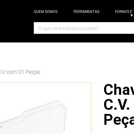
QUEM SOMOS
FERRAMENTAS
FORNOS E
.V. com 21 Peças
Cha
C.V.
Peç