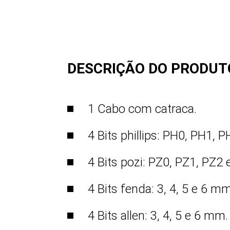
DESCRIÇÃO DO PRODUT
1 Cabo com catraca.
4 Bits phillips: PH0, PH1, 
4 Bits pozi: PZ0, PZ1, PZ2 
4 Bits fenda: 3, 4, 5 e 6 mm
4 Bits allen: 3, 4, 5 e 6 mm.