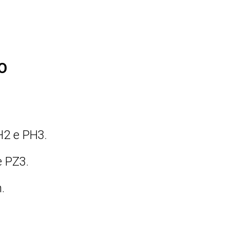
O
PH2 e PH3.
e PZ3.
.