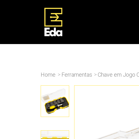
Home
Ferramentas
Chave em Jogo C
>
>