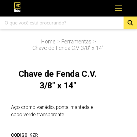
Home
Ferramentas
>
>
Chave de Fenda C.V. 3/8″ x 14″
Chave de Fenda C.V.
3/8″ x 14″
Aço cromo vanádio, ponta imantada e
cabo verde transparente.
CÓDIGO
9ZR