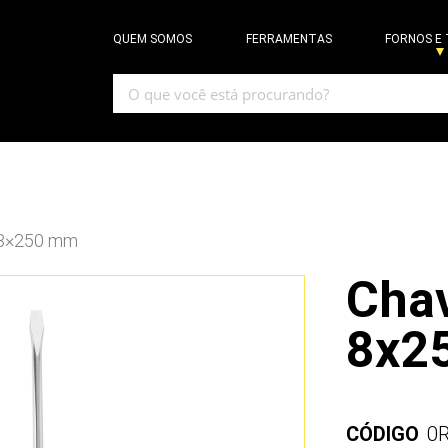
QUEM SOMOS
FERRAMENTAS
FORNOS E
 8×250 mm
Cha
8x2
CÓDIGO
0