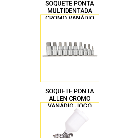
SOQUETE PONTA
MULTIDENTADA
CROMO VANÁDIO
1/2″ JOGO COM 5
PEÇAS M8 A M16
SOQUETE PONTA
ALLEN CROMO
VANÁDIO JOGO
COM 10 PEÇAS