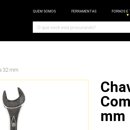
QUEM SOMOS
FERRAMENTAS
FORNOS E
a 32 mm
Cha
Com
mm