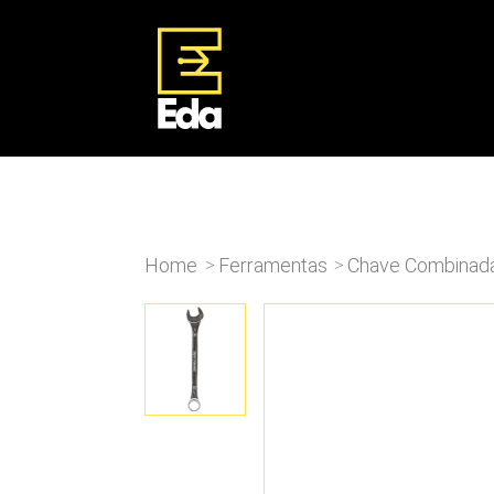
Home
Ferramentas
Chave Combinad
>
>