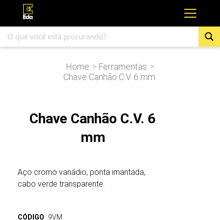
Home
Ferramentas
>
>
Chave Canhão C.V. 6 mm
Chave Canhão C.V. 6
mm
Aço cromo vanádio, ponta imantada,
cabo verde transparente.
CÓDIGO
9VM