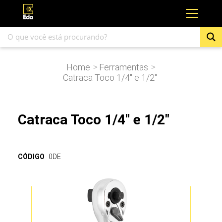
Home
Ferramentas
>
>
Catraca Toco 1/4″ e 1/2″
Catraca Toco 1/4" e 1/2"
CÓDIGO
0DE