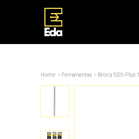
Home
Ferramentas
Broca SDS Plus 
>
>