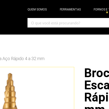
QUEM SOMOS
FERRAMENTAS
FORNOS E
a Aço Rápido 4 a 32 mm
Bro
Esc
Rápi