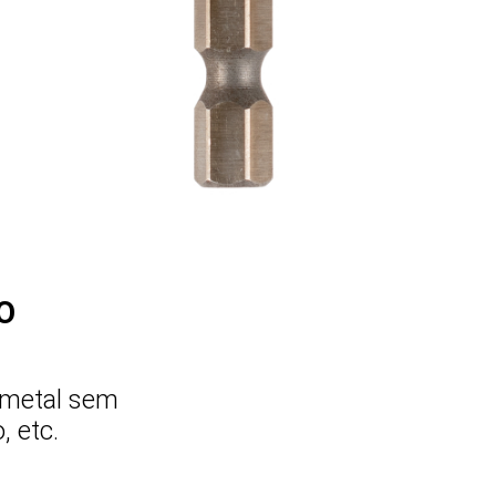
O
e metal sem
, etc.