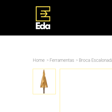
Home
Ferramentas
Broca Escalonad
>
>