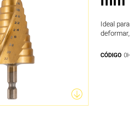
mm
Ideal par
deformar, 
CÓDIGO
0