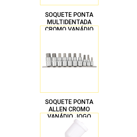
SOQUETE PONTA
MULTIDENTADA
CROMO VANÁDIO
1/2″ JOGO COM 5
PEÇAS M8 A M16
SOQUETE PONTA
ALLEN CROMO
VANÁDIO JOGO
COM 10 PEÇAS