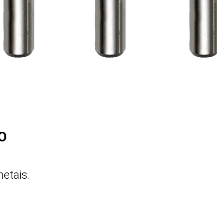
O
metais.