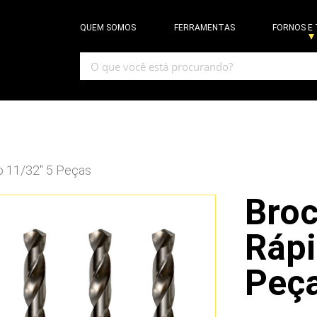
QUEM SOMOS
FERRAMENTAS
FORNOS E
o 11/32″ 5 Peças
Bro
Rápi
Peç