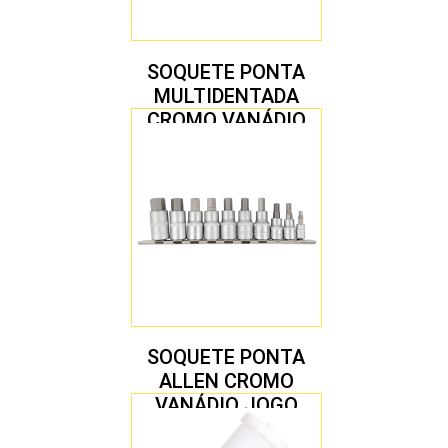
SOQUETE PONTA
MULTIDENTADA
CROMO VANÁDIO
1/2″ JOGO COM 5
PEÇAS M8 A M16
SOQUETE PONTA
ALLEN CROMO
VANÁDIO JOGO
COM 10 PEÇAS