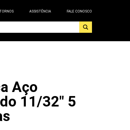
 TORNOS
ASSISTÊNCIA
FALE CONOSCO
ca Aço
do 11/32" 5
as