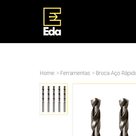
Home
Ferramentas
Broca Aço Rápid
>
>