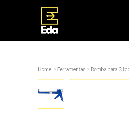
Home
Ferramentas
Bomba para Silic
>
>