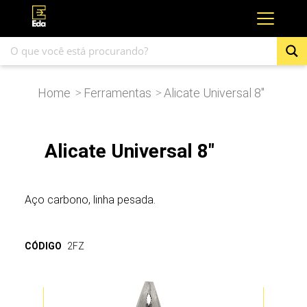
Home
Ferramentas
Alicate Universal 8″
>
>
Alicate Universal 8"
Aço carbono, linha pesada.
CÓDIGO
2FZ