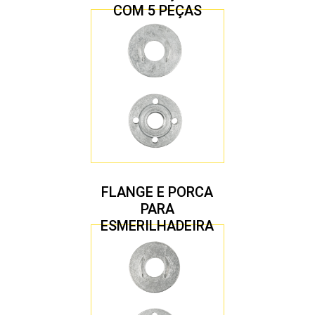
COM 5 PEÇAS
FLANGE E PORCA
PARA
ESMERILHADEIRA
4.1/2″ 22,23 MM